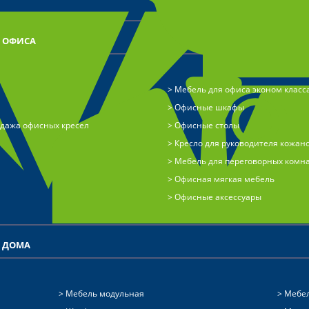
Я ОФИСА
Мебель для офиса эконом класс
Офисные шкафы
одажа офисных кресел
Офисные столы
Кресло для руководителя кожан
Мебель для переговорных комн
Офисная мягкая мебель
Офисные аксессуары
Я ДОМА
Мебель модульная
Мебел