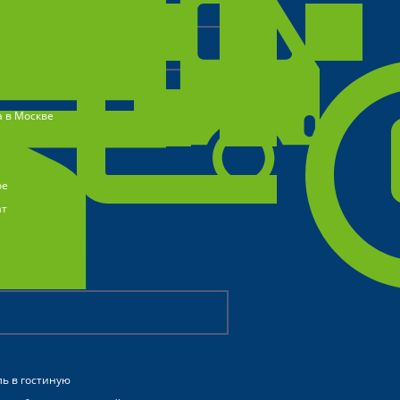
а в Москве
ое
ат
ь в гостиную