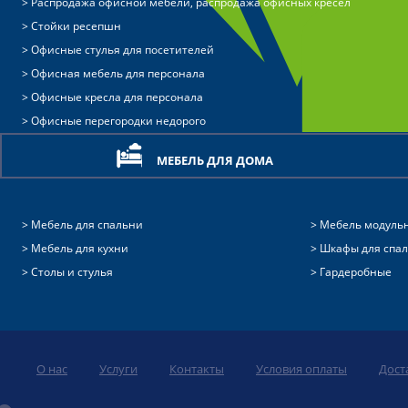
Распродажа офисной мебели, распродажа офисных кресел
Стойки ресепшн
Офисные стулья для посетителей
Офисная мебель для персонала
Офисные кресла для персонала
Офисные перегородки недорого
МЕБЕЛЬ ДЛЯ ДОМА
Мебель для спальни
Мебель модуль
Мебель для кухни
Шкафы для спа
Столы и стулья
Гардеробные
О нас
Услуги
Контакты
Условия оплаты
Дост