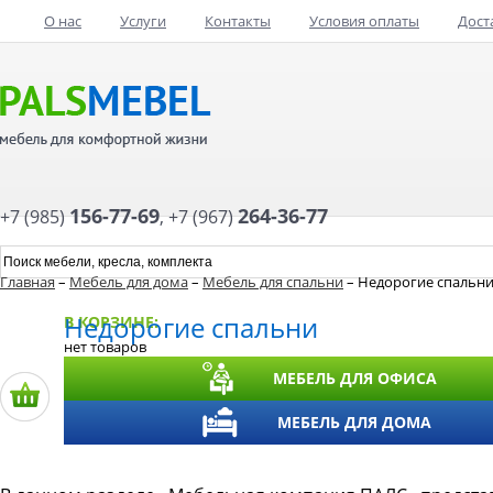
О нас
Услуги
Контакты
Условия оплаты
Дост
156-77-69
264-36-77
+7 (985)
,
+7 (967)
Главная
–
Мебель для дома
–
Мебель для спальни
– Недорогие спальн
Недорогие спальни
В КОРЗИНЕ:
нет товаров
МЕБЕЛЬ ДЛЯ ОФИСА
МЕБЕЛЬ ДЛЯ ДОМА