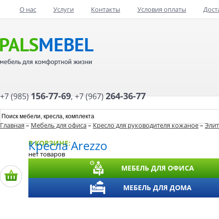
О нас
Услуги
Контакты
Условия оплаты
Дост
156-77-69
264-36-77
+7 (985)
,
+7 (967)
Главная
–
Мебель для офиса
–
Кресло для руководителя кожаное
–
Элит
Кресла Arezzo
В КОРЗИНЕ:
нет товаров
МЕБЕЛЬ ДЛЯ ОФИСА
МЕБЕЛЬ ДЛЯ ДОМА