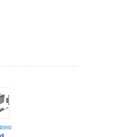
Бруно
уб