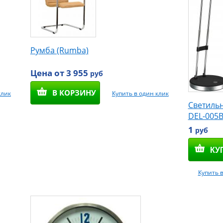
Румба (Rumba)
Цена от 3 955
руб
В КОРЗИНУ
клик
Купить в один клик
Светиль
DEL-005
1
руб
Купить 