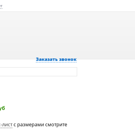
ет
Заказать звонок
уб
-лист
с размерами смотрите