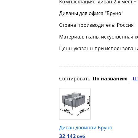
Комплектация:
диван 2-х мест +
Диваны для офиса "Бруно"
Страна производитель: Россия
Материал: ткань, искуственная к
Цены указаны
при использовании
Сортировать:
По названию
|
Ц
Диван двойной Бруно
32 142
руб