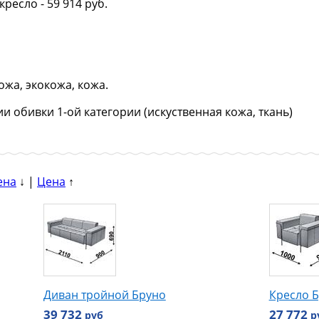
 кресло
- 59 914 руб.
ожа, экокожа, кожа.
 обивки 1-ой категории (искуcтвенная кожа, ткань)
ена
↓ |
Цена
↑
Диван тройной Бруно
Кресло 
39 732
27 772
руб
р