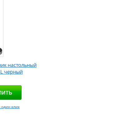
ник настольный
BL черный
в один клик