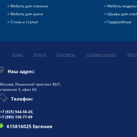
Мебель для спальни
Мебель модуль
Мебель для кухни
Шкафы для спа
Столы и стулья
Гардеробные
О нас
Услуги
Контакты
Условия оплаты
Дост
Наш адрес:
Москва, Рязанский проспект 86/1,
строение 3, офис 6А
Телефон:
+7 (925)
944-56-20
,
+7 (985) 156-77-69
615816025 Евгения